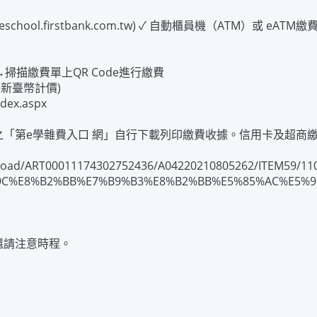
chool.firstbank.com.tw) ✓ 自動櫃員機（ATM）或 eATM繳
付→掃描繳費單上QR Code進行繳費
新臺幣計價)
ndex.aspx
之「第e學雜費入口 網」自行下載列印繳費收據。信用卡及超商
pload/ART00011174302752436/A04220210805262/ITEM59/11
C%E8%B2%BB%E7%B9%B3%E8%B2%BB%E5%85%AC%E5%91
還請注意時程。