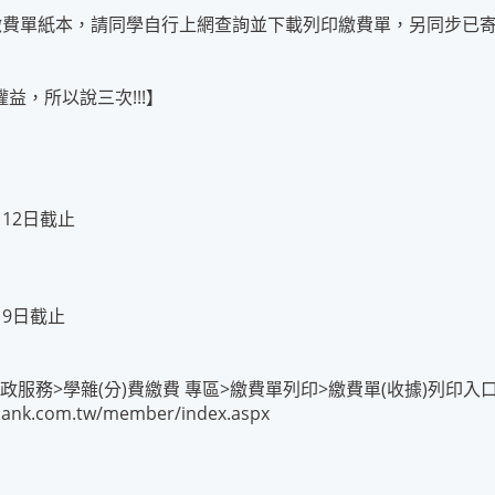
繳費單紙本，請同學自行上網查詢並下載列印繳費單，另同步已寄e
，所以說三次!!!】
月12日截止
19日截止
 >e化>行政服務>學雜(分)費繳費 專區>繳費單列印>繳費單(收據)列印入
stbank.com.tw/member/index.aspx