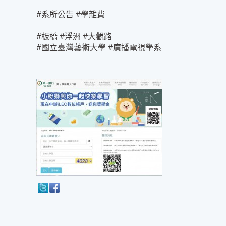
#系所公告 #學雜費
#板橋 #浮洲 #大觀路
#國立臺灣藝術大學 #廣播電視學系