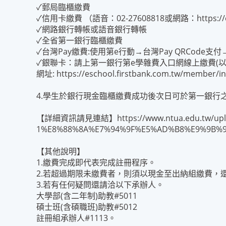
✓郵局臨櫃繳費
✓信用卡繳費 （語音：02-27608818或網路：https://es
✓網路銀行轉帳或語音銀行轉帳
✓全省第一銀行臨櫃繳費
✓台灣Pay繳費:使用第e行動→台灣Pay QRCode支
✓銀聯卡：請上第一銀行第e學雜費入口網線上繳費(以
網址:
https://eschool.firstbank.com.tw/member/i
4.學生於銀行現金臨櫃繳費成功後次日可於第一銀行
【詳細資訊請見連結】
https://www.ntua.edu.tw/u
1%E8%88%8A%E7%94%9F%E5%AD%B8%E9%9B%9
【其他說明】
1.繳費完成即代表完成註冊程序。
2.若超過期限未繳費者，則須以現金至出納組繳費，
3.若有任何疑問還請洽以下承辦人。
大學部(含二年制)助教#5011
碩士班(含碩職班)助教#5012
註冊組承辦人#1113。