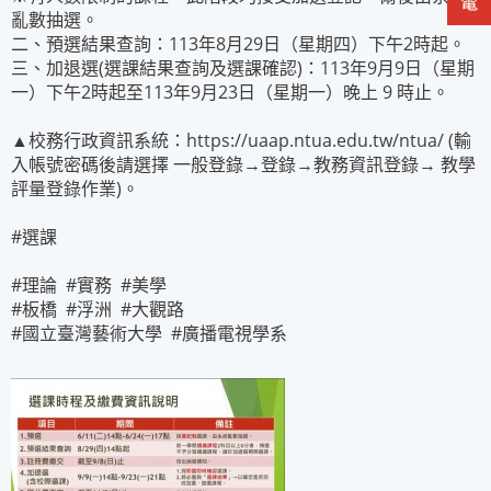
亂數抽選。
二、預選結果查詢：113年8月29日（星期四）下午2時起。
三、加退選(選課結果查詢及選課確認)：113年9月9日（星期
一）下午2時起至113年9月23日（星期一）晚上 9 時止。
▲校務行政資訊系統：https://uaap.ntua.edu.tw/ntua/ (輸
入帳號密碼後請選擇 一般登錄→登錄→教務資訊登錄→ 教學
評量登錄作業)。
#選課
#理論 #實務 #美學
#板橋 #浮洲 #大觀路
#國立臺灣藝術大學 #廣播電視學系