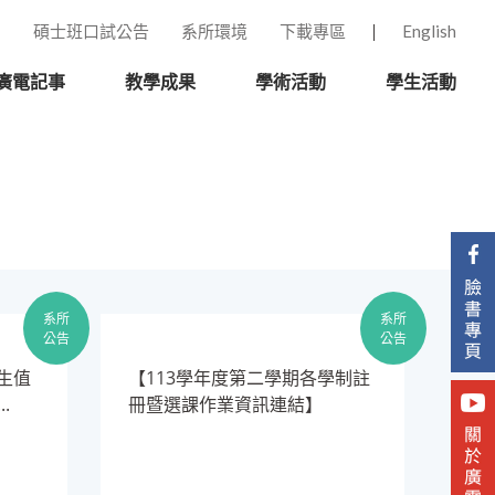
碩士班口試公告
系所環境
下載專區
English
廣電記事
教學成果
學術活動
學生活動
系所
系所
公告
公告
讀生值
​【113學年度第二學期各學制註
..
冊暨選課作業資訊連結】