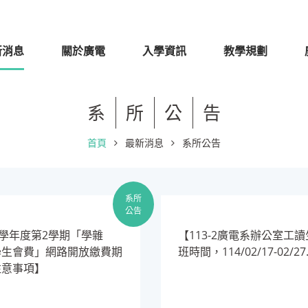
新消息
關於廣電
入學資訊
教學規劃
系
所
公
告
首頁
最新消息
系所公告
系所
公告
13學年度第2學期「學雜
​【113-2廣電系辦公室工
學生會費」網路開放繳費期
班時間，114/02/17-02/27.
注意事項】