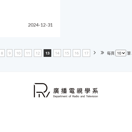
2024-12-31
8
9
10
11
12
13
14
15
16
17
每頁
筆 
272-2181 Ext.5011-5014
傳真：886-2-2960-1966
E-Mail：rtv
058新北市板橋區大觀路1段59號
建議使用IE9.0以上，1024*76
本網站著作權屬於國立臺灣藝術大學 廣播電視學系