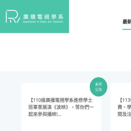
最
系所
公告
【110級廣播電視學系進修學士
​【1
班畢業展演《波映》，等你們一
費、
起來參與播映!...
間及