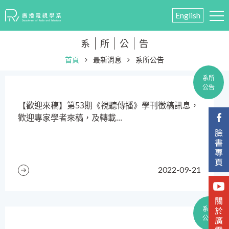
English
系
所
公
告
首頁
最新消息
系所公告
系所
公告
​【歡迎來稿】第53期《視聽傳播》學刊徵稿訊息，
歡迎專家學者來稿，及轉載...
2022-09-21
系所
公告