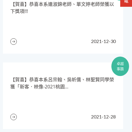
【賀喜】恭喜本系連淑錦老師、單文婷老師榮獲以
下獎項!!!
2021-12-30
卓越
事蹟
【賀喜】恭喜本系呂宗翰、吳昕儒、林聖賢同學榮
獲「新客．映像-2021桃園...
2021-12-28