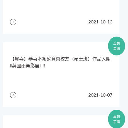
2021-10-13
卓越
事蹟
​【賀喜】恭喜本系蘇意惠校友（碩士班）作品入圍
‖英國雨舞影展‖!!!
2021-10-07
卓越
事蹟