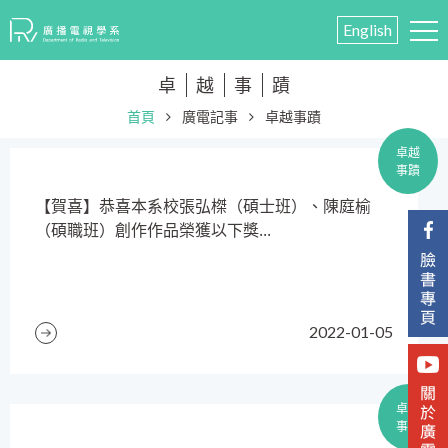
English
卓
越
事
蹟
首頁
廣電記事
卓越事蹟
卓越
事蹟
​【賀喜】恭喜本系校張弘榤（碩士班）、陳庭榆
（碩職班）創作作品榮獲以下獎...
2022-01-05
卓越
事蹟